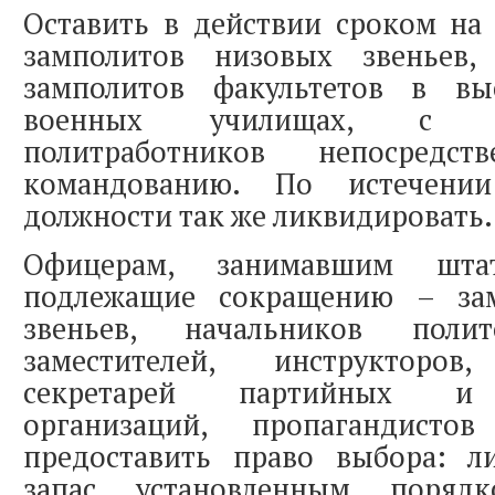
Оставить в действии сроком на
замполитов низовых звеньев,
замполитов факультетов в в
военных училищах, с пе
политработников непосредст
командованию. По истечени
должности так же ликвидировать.
Офицерам, занимавшим штат
подлежащие сокращению – за
звеньев, начальников пол
заместителей, инструкторов
секретарей партийных и 
организаций, пропагандис
предоставить право выбора: л
запас установленным поря