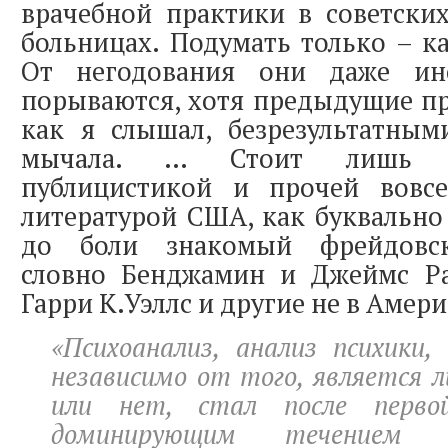
врачебной практики в советски
больницах. Подумать только – ка
От негодования они даже инс
порываются, хотя предыдущие пр
как я слышал, безрезультатным
мычала. … Стоит лишь пои
публицистикой и прочей вовс
литературой США, как буквально 
до боли знакомый фрейдовск
словно Бенджамин и Джеймс Р
Гарри К.Уэллс и другие не в Амери
«Психоанализ, анализ психики,
независимо от того, является 
или нет, стал после перво
доминирующим течением 