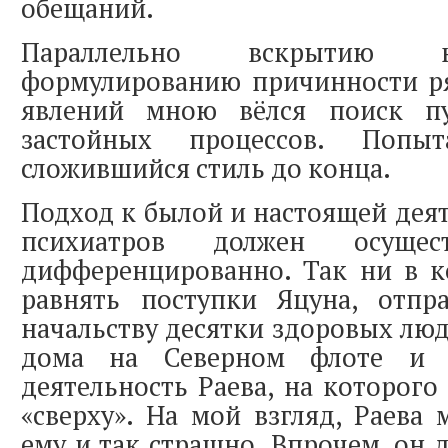
обещаний.
Параллельно вскрытию н
формулированию причинности р
явлений мною вёлся поиск пу
застойных процессов. Попы
сложившийся стиль до конца.
Подход к былой и настоящей дея
психиатров должен осущест
дифференцированно. Так ни в к
равнять поступки Яцуна, отпр
начальству десятки здоровых лю
дома на Северном флоте и 
деятельность Раева, на которого
«сверху». На мой взгляд, Раева
ему и так страшно. Впрочем, он д