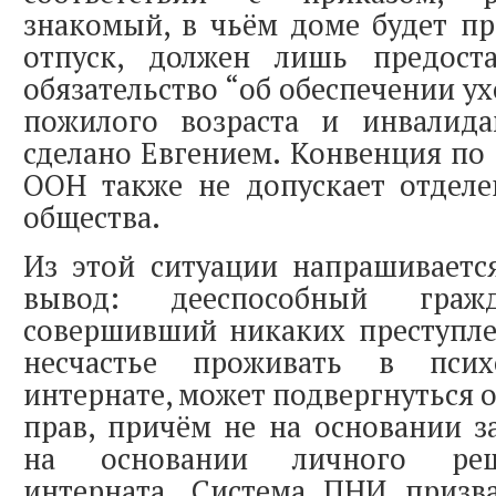
знакомый, в чьём доме будет п
отпуск, должен лишь предост
обязательство “об обеспечении у
пожилого возраста и инвалид
сделано Евгением. Конвенция по
ООН также не допускает отделе
общества.
Из этой ситуации напрашиваетс
вывод: дееспособный гра
совершивший никаких преступл
несчастье проживать в психо
интернате, может подвергнуться 
прав, причём не на основании за
на основании личного реш
интерната. Система ПНИ призва