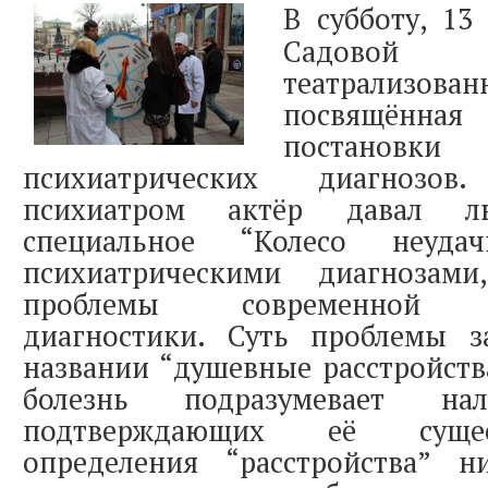
В субботу, 13
Садово
театрализо
посвящён
постано
психиатрических диагнозов
психиатром актёр давал л
специальное “Колесо неуд
психиатрическими диагнозам
проблемы современной пс
диагностики. Суть проблемы 
названии “душевные расстройства
болезнь подразумевает нал
подтверждающих её сущес
определения “расстройства” н