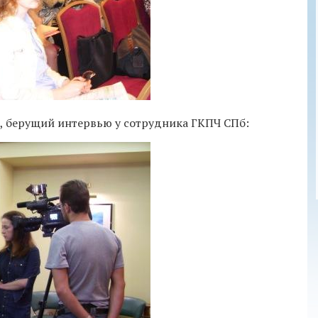
", берущий интервью у сотрудника ГКПЧ СПб: