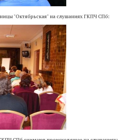
иницы "Октябрьская" на слушаниях ГКПЧ СПб:
 ГКПЧ СПб снимают происходящее на слушаниях: